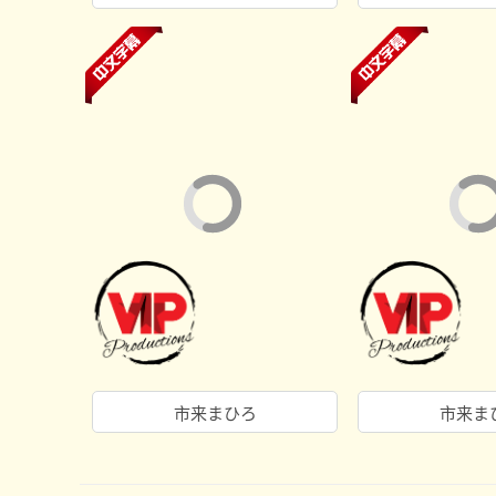
市来まひろ
市来ま