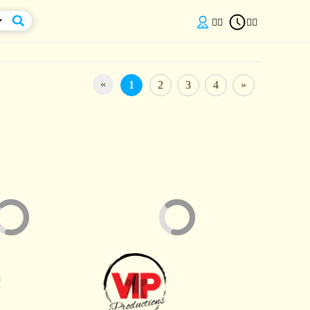


«
1
2
3
4
»