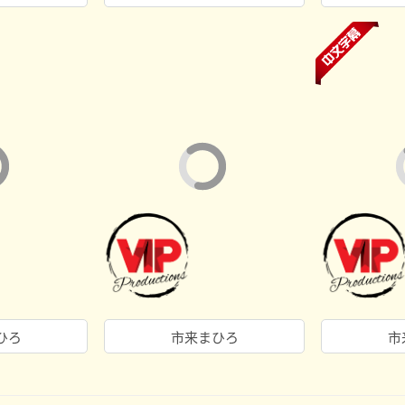
ひろ
市来まひろ
市