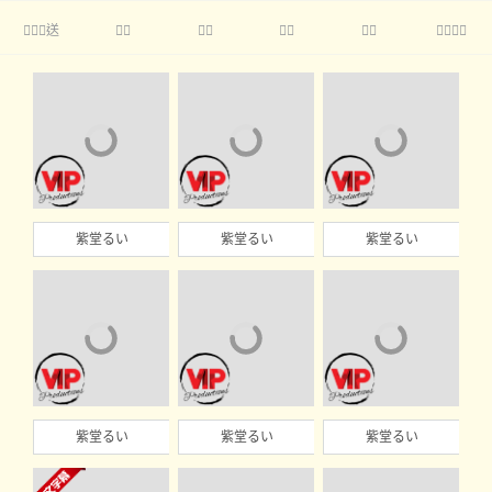
送





紫堂るい
紫堂るい
紫堂るい
紫堂るい
紫堂るい
紫堂るい