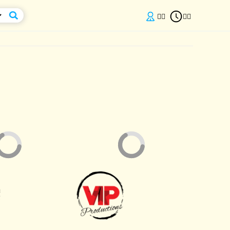

