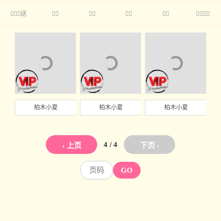
送





柏木小夏
柏木小夏
柏木小夏
4 / 4
‹ 上页
下页 ›
GO