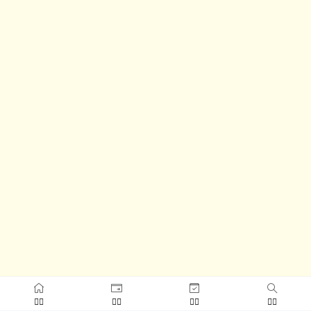



